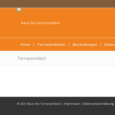
Home
Terrassendächer
Beschattungen
Seite
Terrassendach
© 2021 Baun Alu-Terrassendach |
Impressum
|
Datenschutzerklärung