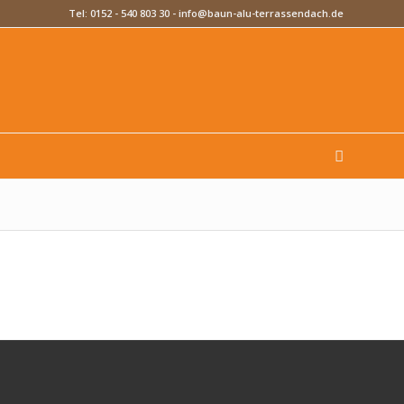
Tel:
0152 - 540 803 30
-
info@baun-alu-terrassendach.de